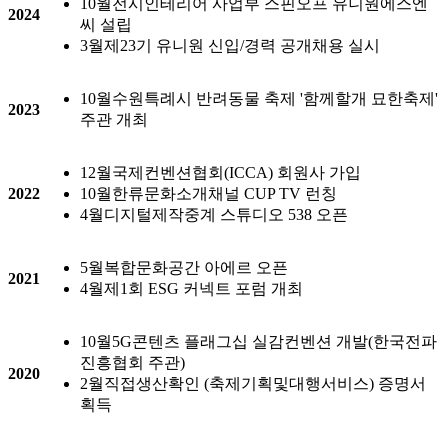
10월
전시인테리어 사업부 스핀오프 유니원에스엔
2024
씨 설립
3월
제23기 유니원 신입/경력 공개채용 실시
10월
수원특례시 반려동물 축제 '함께할개 묘한축제'
2023
주관 개최
12월
국제컨벤션협회(ICCA) 회원사 가입
2022
10월
한류문화소개채널 CUP TV 런칭
4월
디지털제작중계 스튜디오 538 오픈
5월
복합문화공간 아에르 오픈
2021
4월
제1회 ESG 커넥트 포럼 개최
10월
5G콘텐츠 플래그십 실감컨벤션 개발(한국전파
진흥협회 주관)
2020
2월
직접생산확인 (축제기획및대행서비스) 증명서
획득