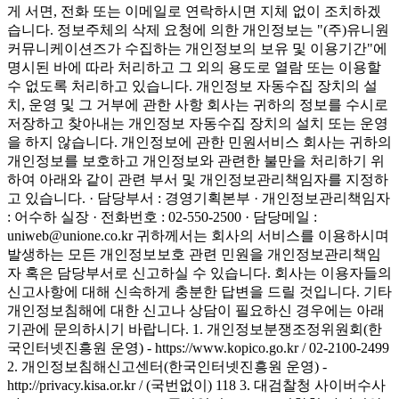
게 서면, 전화 또는 이메일로 연락하시면 지체 없이 조치하겠
습니다. 정보주체의 삭제 요청에 의한 개인정보는 "(주)유니원
커뮤니케이션즈가 수집하는 개인정보의 보유 및 이용기간"에
명시된 바에 따라 처리하고 그 외의 용도로 열람 또는 이용할
수 없도록 처리하고 있습니다. 개인정보 자동수집 장치의 설
치, 운영 및 그 거부에 관한 사항 회사는 귀하의 정보를 수시로
저장하고 찾아내는 개인정보 자동수집 장치의 설치 또는 운영
을 하지 않습니다. 개인정보에 관한 민원서비스 회사는 귀하의
개인정보를 보호하고 개인정보와 관련한 불만을 처리하기 위
하여 아래와 같이 관련 부서 및 개인정보관리책임자를 지정하
고 있습니다. · 담당부서 : 경영기획본부 · 개인정보관리책임자
: 어수하 실장 · 전화번호 : 02-550-2500 · 담당메일 :
uniweb@unione.co.kr 귀하께서는 회사의 서비스를 이용하시며
발생하는 모든 개인정보보호 관련 민원을 개인정보관리책임
자 혹은 담당부서로 신고하실 수 있습니다. 회사는 이용자들의
신고사항에 대해 신속하게 충분한 답변을 드릴 것입니다. 기타
개인정보침해에 대한 신고나 상담이 필요하신 경우에는 아래
기관에 문의하시기 바랍니다. 1. 개인정보분쟁조정위원회(한
국인터넷진흥원 운영) - https://www.kopico.go.kr / 02-2100-2499
2. 개인정보침해신고센터(한국인터넷진흥원 운영) -
http://privacy.kisa.or.kr / (국번없이) 118 3. 대검찰청 사이버수사