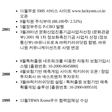
11월
무료 SMS 서비스 사이트 www.luckysms.co.kr
오픈
8월
직원 주식부여 (88,100주/ 2.52%)
5월
정부주도 P-CBO 발행
2001
3월
2001년 문화산업진흥기급사업자선정 (문화관광
부) 2001 제 1차 정보화촉진기금 사업자 선정 (정보
통신부) ㈜유니프로 & ㈜럭키러쉬닷컴 합병, ㈜유
니원 커뮤니케이션즈로 사명 변경
8월
특허출원 네트워크를 이용한 자동차 보험가입시
스템 [출원번호: 10-2000-0045880]
4월
보험기반 예측게임 사이트 럭키러쉬 오픈 / 창업
2000
투자회사 ㈜ 넥스트벤처 투자유치
3월
㈜럭키러쉬닷컴 설립 / 특허출원 보험기반 예측
확률게임 솔루션 [출원번호: 10-2000-009510]
1999
12월
TBWA Korea우수 협력업체상 수상