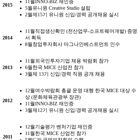
11월
INNO-BIZ 재인증
2015
5월
유니원 Creative Studio 설립
2월
제15기 유니원 신입/경력 공개채용 실시
11월
직접생산확인 (전산업무-소프트웨어개발) 증명
2014
서 획득
8월
창업투자회사 마그나인베스트먼트 인수
11월
외국인투자기업 채용 박람회 참가
2013
6월
한국 MICE 산업전 참가
3월
제 13기 신입/경력 직원 공개 채용
12월
여수박람회 총괄 운영 대행 한국 MICE 대상 수
상 (문화체육관광부 장관)
2012
11월
INNO-BIZ 재인증
3월
제12기 유니원 신입/경력 공개채용 실시
12월
기술평가 벤처기업 재인증
11월
한국 MICE 산업전 참가
2011
5월
G20 국제의장회의 수행