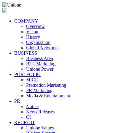
COMPANY
Overview
Vision
History
Organization
Global Networks
BUSINESS
Business Area
BTL Marketing
Unione Power
PORTFOLIO
MICE
Promotion Marketing
PR Marketing
Media & Entertainment
PR
Notice
News Releases
CI
RECRUIT
Unione Values