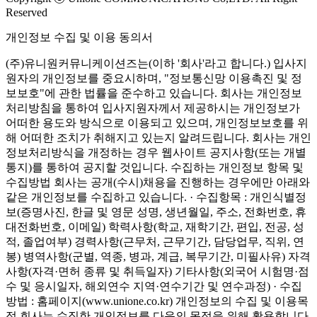
Reserved
개인정보 수집 및 이용 동의서
(주)유니원커뮤니케이션즈는(이하 '회사'라고 합니다.) 입사지
원자의 개인정보를 중요시하며, "정보통신망 이용촉진 및 정
보보호"에 관한 법률을 준수하고 있습니다. 회사는 개인정보
처리방침을 통하여 입사지원자께서 제공하시는 개인정보가
어떠한 용도와 방식으로 이용되고 있으며, 개인정보보호를 위
해 어떠한 조치가 취해지고 있는지 알려드립니다. 회사는 개인
정보처리방식을 개정하는 경우 웹사이트 공지사항(또는 개별
통지)를 통하여 공지할 것입니다.
수집하는 개인정보 항목 및
수집방법
회사는 공개(수시)채용을 진행하는 경우에만 아래와
같은 개인정보를 수집하고 있습니다. · 수집항목 : 개인식별정
보(증명사진, 한글 및 영문 성명, 생년월일, 주소, 전화번호, 휴
대전화번호, 이메일) 학력사항(학교, 재학기간, 편입, 전공, 성
적, 졸업여부) 경력사항(근무처, 근무기간, 담당업무, 직위, 연
봉) 병역사항(군별, 역종, 병과, 계급, 복무기간, 미필사유) 자격
사항(자격·면허 종류 및 취득일자) 기타사항(외국어 시험명·점
수 및 응시일자, 해외연수 지역·연수기간 및 연수과정) · 수집
방법 : 홈페이지(www.unione.co.kr)
개인정보의 수집 및 이용목
적
회사는 수집한 개인정보를 다음의 목적을 위해 활용합니다.