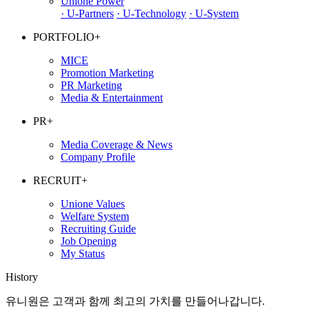
Unione Power
· U-Partners
· U-Technology
· U-System
PORTFOLIO
+
MICE
Promotion Marketing
PR Marketing
Media & Entertainment
PR
+
Media Coverage & News
Company Profile
RECRUIT
+
Unione Values
Welfare System
Recruiting Guide
Job Opening
My Status
History
유니원은 고객과 함께 최고의 가치를 만들어나갑니다.