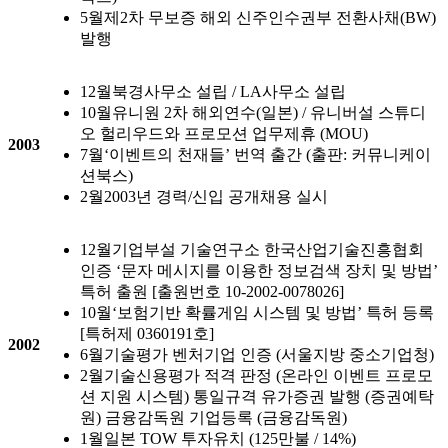
5월
제2차 무보증 해외 신주인수권부 전환사채(BW)
발행
12월
북경사무소 설립 / LA사무소 설립
10월
유니원 2차 해외연수(일본) / 유니버설 스튜디
오 헐리우드와 프로모션 업무제휴 (MOU)
2003
7월
‘이벤트의 천재들’ 번역 출간 (출판: 커뮤니케이
션북스)
2월
2003년 경력/신입 공개채용 실시
12월
기업부설 기술연구소 한국산업기술진흥협회
인증 ‘문자 메시지를 이용한 정보검색 장치 및 방법’
특허 출원 [출원번호 10-2002-0078026]
10월
‘보험기반 확률게임 시스템 및 방법’ 특허 등록
[특허제 0360191호]
2002
6월
기술평가 벤처기업 인증 (서울지방 중소기업청)
2월
기술신용평가 적격 판정 (온라인 이벤트 프로모
션 지원 시스템) 통일규격 유가증권 발행 (증권예탁
원) 금융감독원 기업등록 (금융감독원)
1월
일본 TOW 투자유치 (125만불 / 14%)