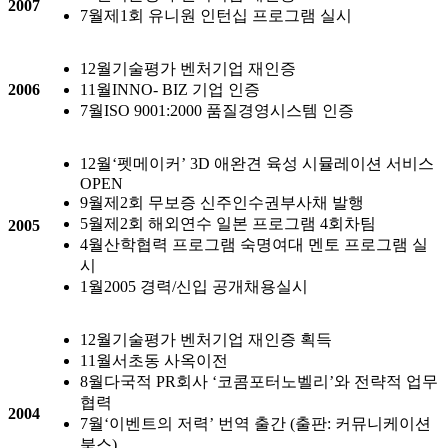
2007
7월
제1회 유니원 인턴십 프로그램 실시
12월
기술평가 벤처기업 재인증
2006
11월
INNO- BIZ 기업 인증
7월
ISO 9001:2000 품질경영시스템 인증
12월
‘펫메이커’ 3D 애완견 육성 시뮬레이션 서비스
OPEN
9월
제2회 무보증 신주인수권부사채 발행
5월
제2회 해외연수 일본 프로그램 4회차팀
2005
4월
산학협력 프로그램 숙명여대 멘토 프로그램 실
시
1월
2005 경력/신입 공개채용실시
12월
기술평가 벤처기업 재인증 획득
11월
서초동 사옥이전
8월
다국적 PR회사 ‘코콤포터노벨리’와 전략적 업무
협력
2004
7월
‘이벤트의 저력’ 번역 출간 (출판: 커뮤니케이션
북스)